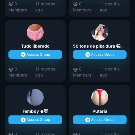
0
11 months
0
11 months
Members
ago
Members
ago
Tudo liberado
50 tons de pika dura 🤤🍑😈🔥
Access Group
Access Group
0
11 months
0
11 months
Members
ago
Members
ago
Femboy 🔥😈
Putaria
Access Group
Access Group
0
11 months
0
11 months