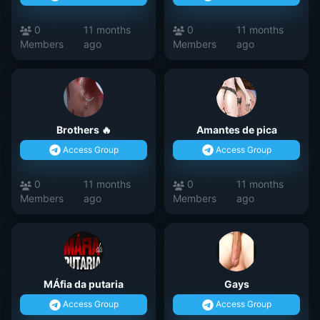
0
11 months
0
11 months
Members
ago
Members
ago
Brothers 🔥
Amantes de pica
Access Group
Access Group
0
11 months
0
11 months
Members
ago
Members
ago
MÁfia da putaria
Gays
Access Group
Access Group