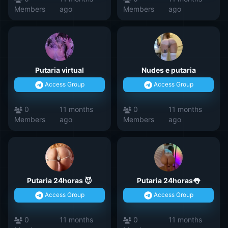
Members
ago
Members
ago
Putaria virtual
Nudes e putaria
Access Group
Access Group
0
11 months
0
11 months
Members
ago
Members
ago
Putaria 24horas 😈
Putaria 24horas👅
Access Group
Access Group
0
11 months
0
11 months