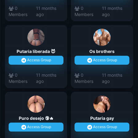
0
11 months
0
11 months
Members
ago
Members
ago
Putaria liberada 😈
Os brothers
Access Group
Access Group
0
11 months
0
11 months
Members
ago
Members
ago
Puro desejo 🔞🔥
Putaria gay
Access Group
Access Group