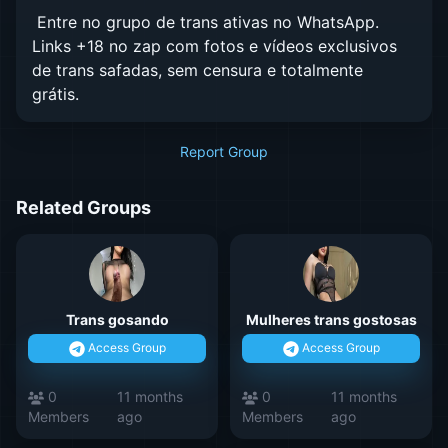
Entre no grupo de trans ativas no WhatsApp.
Links +18 no zap com fotos e vídeos exclusivos
de trans safadas, sem censura e totalmente
grátis.
Report Group
Related Groups
Trans gosando
Mulheres trans gostosas
Access Group
Access Group
0
11 months
0
11 months
Members
ago
Members
ago